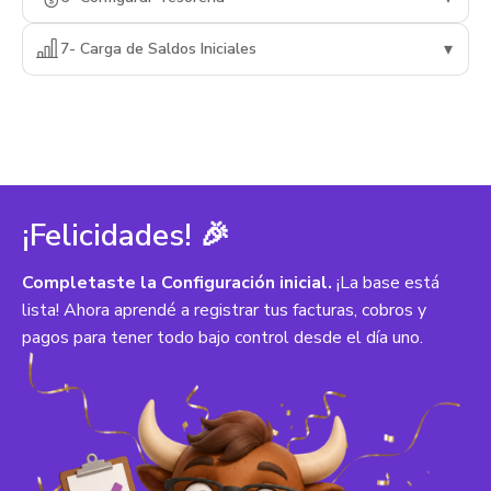
▾
7- Carga de Saldos Iniciales
¡Felicidades! 🎉
Completaste la Configuración inicial.
¡La base está
lista! Ahora aprendé a registrar tus facturas, cobros y
pagos para tener todo bajo control desde el día uno.